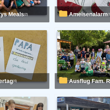
arys Meals
Ameisenalarm
(2)
(3
tertag
Ausflug Fam. R
(4)