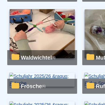
Waldwichtel
Mu
(6)
Frösche
R
(6)