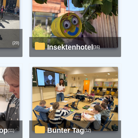
(20)
Insektenhotel
(16)
hop
Bunter Tag
(11)
(32)