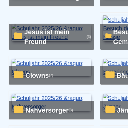
Jesus ist mein
Besuch der
(3)
Freund
Geme
Clowns
B
(7)
Nahversorger
Jä
(3)