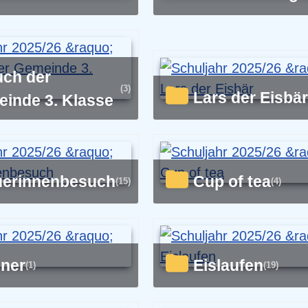
(3)
Lars der Eisbär
inde 3. Klasse
äuerinnenbesuch
Cup of tea
(15)
(4)
nner
Eislaufen
(1)
(19)