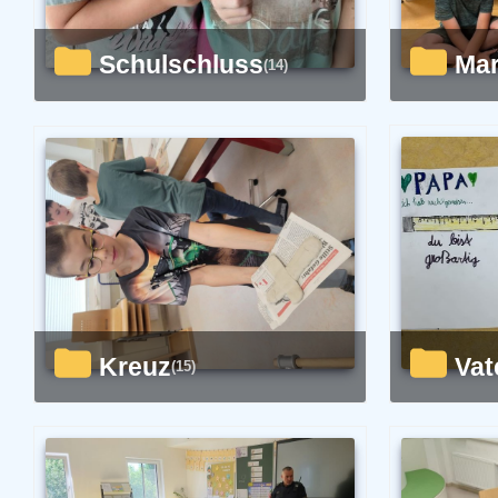
Schulschluss
M
(14)
Kreuz
Va
(15)