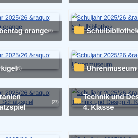
rbentag orange
Schulbibliothe
(8)
ickigel
Uhrenmuseum
(9)
(
Technik und Design
(23)
ätzspiel
4. Klasse