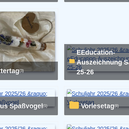
eEducation-
Auszeichnung S
ttertag
25-26
(3)
ufus Spaßvogel
Vorlesetag
(1)
(8)