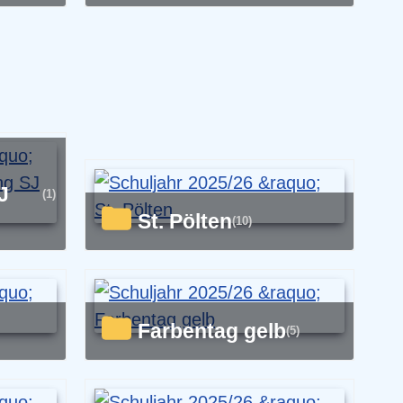
J
(1)
St. Pölten
(10)
Farbentag gelb
(5)