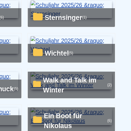
Sternsinger
(6)
(1)
Wichtel
(5)
Walk and Talk im
(2)
muck
Winter
(5)
Ein Boot für
(6)
Nikolaus