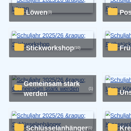
Löwen
Po
(3)
Stickworkshop
Fr
(10)
Gemeinsam stark
(1)
Un
werden
Schlüsselanhänger
K
(1)