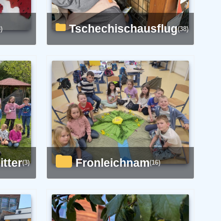
Tschechischausflug
)
(38)
itter
Fronleichnam
(3)
(16)