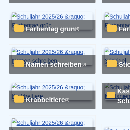
Farbentag grün
Fa
(4)
Namen schreiben
St
(3)
Kastanien
Krabbeltiere
Sch
(3)