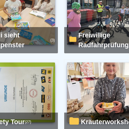
Freiwillige
(3)
penster
Radfahrprüfung
fety Tour
Kräuterworks
(27)