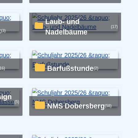
Laub- und
(17)
k
Nadelbäume
(3)
Barfußstunde
16)
(2)
(5)
NMS Dobersberg
(58)