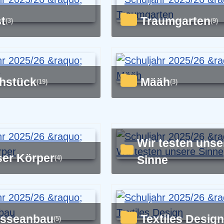
st
Traumgarten
(3)
(9)
ühstück
Määh
(19)
(3)
Wir testen unsere
ser Körper
Sinne
(4)
resseanbau
Textiles Design
(5)