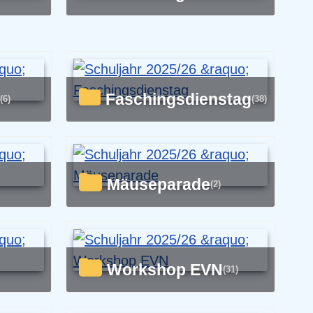
Faschingsdienstag
(6)
(38)
Mäuseparade
(2)
Workshop EVN
(31)