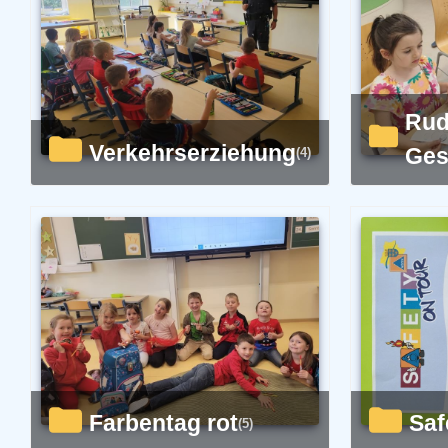
Rudi sieht
Verkehrserziehung
Ges
(4)
Farbentag rot
Sa
(5)