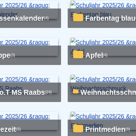
assenkalender
Farbentag blau
(4)
ippe
Apfel
(3)
(4)
d.o.T MS Raabs
Weihnachtssch
(24)
sezeit
Printmedien
(5)
(9)