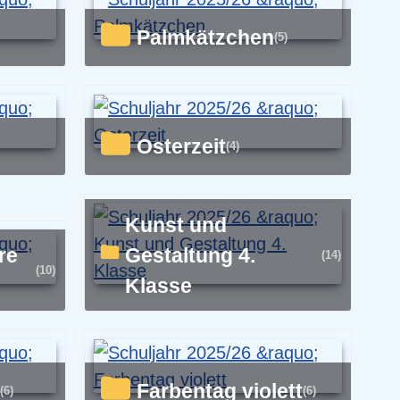
Palmkätzchen
(5)
Osterzeit
(4)
Kunst und
Gestaltung 4.
(14)
(10)
Klasse
Farbentag violett
(6)
(6)