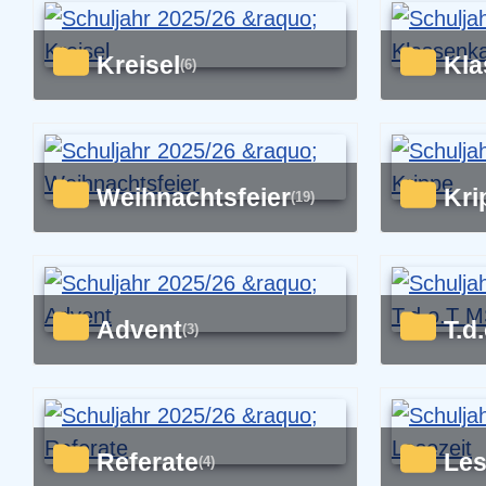
Kreisel
Kl
(6)
Weihnachtsfeier
Kr
(19)
Advent
T.
(3)
Referate
Le
(4)